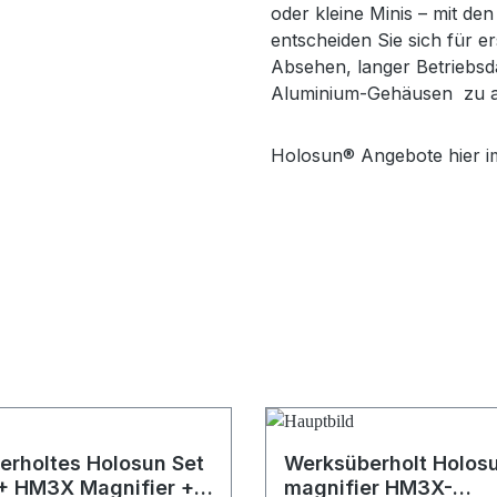
oder kleine Minis – mit 
entscheiden Sie sich für e
Absehen, langer Betriebsd
Aluminium-Gehäusen zu at
Holosun® Angebote hier i
rholtes Holosun Set
Werksüberholt Holos
+ HM3X Magnifier +
magnifier HM3X-