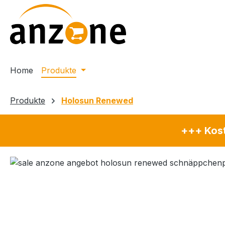
m Hauptinhalt springen
Zur Suche springen
Zur Hauptnavigation springen
Home
Produkte
Produkte
Holosun Renewed
+++ Kost