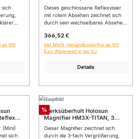
HS512C-RD
 sich
Dieses geschlossene Reflexvisier
 traces
(rot)*werksüberholtes
ßerung,
mit rotem Absehen zeichnet sich
t*
Vorführmodell, es können
klarer
durch sein wechselbares Absehen,
Montagespuren vorhanden
-the-side-
die geschlossene Container-
sein*
Regulärer Preis:
366,52 €
Bauweise, den effizienten
Solarmodus mit automatischer
i ab 100
inkl. MwSt. Versandkostenfrei ab 100
Euro Warenwert in der EU
r eignet
Helligkeitsregelung, die große Linse
tlere
und ein robustes Alu-Gehäuse aus.
Details
tion mit
Es eignet sich hervorragend für
Zur
härteste Bedingungen, es trotzt
nifier
hohen Temperaturschwankungen,
berholtes
Schmutz und Witterung. All unsere
n
Reflexvisiere sind hochwertige
n sein
Optiken auf Militärstandard zu
Rabatt
%
Werksüberholt Holosun
einem unschlagbaren Preis - ohne
eflex
Magnifier HM3X-TITAN, 3
höhung)
Kompromisse. Sie erlauben das
A Punkt
fach Vergrößerung, schwarz,
0 Torx
schnelle Anvisieren mit beidseitig
 (Mini)
Dieser Magnifier zeichnet sich
Picatinny/Weaver, Jagd,
geöffneten Augen und eignen sich
net sich
durch die 3-fach Vergrößerung,
Sportschießen, Softair, für