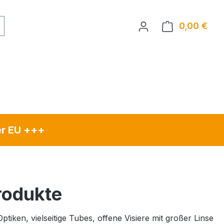
0,00 €
Ware
er EU +++
rodukte
tiken, vielseitige Tubes, offene Visiere mit großer Linse