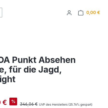
0,00 €
Ware
MOA Punkt Absehen
, für die Jagd,
ight
is:
 €
%
Regulärer Preis:
346,06 €
UVP des Herstellers (25.76% gespart)