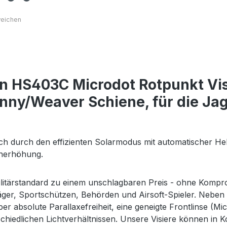
un HS403C Microdot Rotpunkt Vi
inny/Weaver Schiene, für die Jag
ich durch den effizienten Solarmodus mit automatischer He
ienerhöhung.
Militärstandard zu einem unschlagbaren Preis - ohne Kompro
 Jäger, Sportschützen, Behörden und Airsoft-Spieler. Neb
r absolute Parallaxefreiheit, eine geneigte Frontlinse (Mi
schiedlichen Lichtverhältnissen. Unsere Visiere können in K