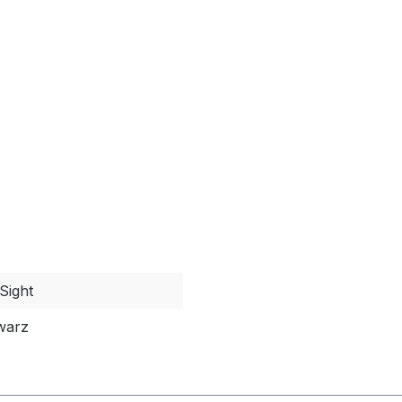
Sight
warz