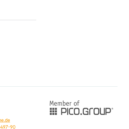
e.de
 497-90