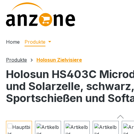
m Hauptinhalt springen
Zur Suche springen
Zur Hauptnavigation springen
Home
Produkte
Produkte
Holosun Zielvisiere
Holosun HS403C Microd
und Solarzelle, schwarz,
Sportschießen und Softair
Bildergalerie überspringen