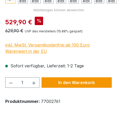
Verkaufspreis:
%
529,90 €
Regulärer Preis:
629,90 €
UVP des Herstellers (15.88% gespart)
inkl. MwSt. Versandkostenfrei ab 100 Euro
Warenwert in der EU
Sofort verfügbar, Lieferzeit: 1-2 Tage
Produkt Anzahl: Gib den gewünschten We
In den Warenkorb
Produktnummer:
77002761