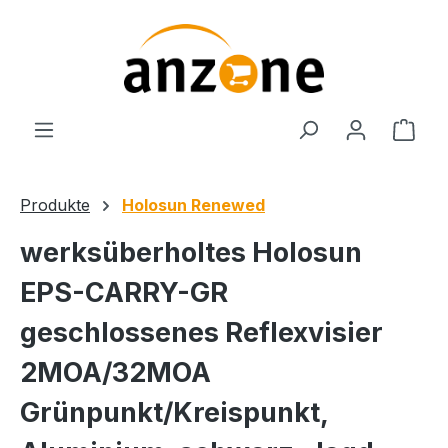
Zum Hauptinhalt springen
Ware
Produkte
Holosun Renewed
werksüberholtes Holosun
EPS-CARRY-GR
geschlossenes Reflexvisier
2MOA/32MOA
Grünpunkt/Kreispunkt,