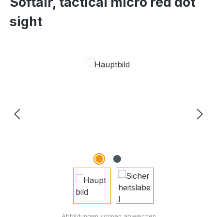
Softair, tactical micro red dot
sight
Bildergalerie überspringen