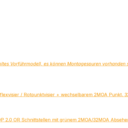
ltes Vorführmodell, es können Montagespuren vorhanden 
exvisier / Rotpunktvisier + wechselbarem 2MOA Punkt, 3
PDP 2.0 OR Schnittstellen mit grünem 2MOA/32MOA Absehen