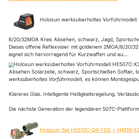
Holosun werksüberholtes Vorführmodel
8/20/32MOA Kreis Absehen, schwarz, Jagd, Sportschieß
Dieses offene Reflexvisier mit goldenem 2MOA/8/20/
eignet sich hervorragend für Kurzwaffen und au…
Holosun werksüberholtes Vorführmodell HE507C-
Absehen Solarzelle, schwarz, Sportschießen Softair, ta
werksüberholtes Vorführmodell, es können Montagespu
Klareres Glas. Intelligente Helligkeitsregelung. Verlässli
Die nächste Generation der legendären 507C-Plattfor
Holosun Set HE510C-GR-FDE + HM3X-FDE