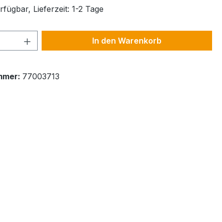
fügbar, Lieferzeit: 1-2 Tage
 Anzahl: Gib den gewünschten Wert ein 
In den Warenkorb
mmer:
77003713