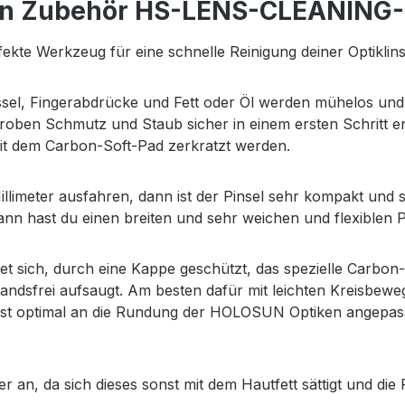
sun Zubehör HS-LENS-CLEANING
e Werkzeug für eine schnelle Reinigung deiner Optiklins
sel, Fingerabdrücke und Fett oder Öl werden mühelos un
roben Schmutz und Staub sicher in einem ersten Schritt ent
it dem Carbon-Soft-Pad zerkratzt werden.
limeter ausfahren, dann ist der Pinsel sehr kompakt und st
ann hast du einen breiten und sehr weichen und flexiblen Pi
sich, durch eine Kappe geschützt, das spezielle Carbon-S
tandsfrei aufsaugt. Am besten dafür mit leichten Kreisbew
ist optimal an die Rundung der HOLOSUN Optiken angepasst 
an, da sich dieses sonst mit dem Hautfett sättigt und die 