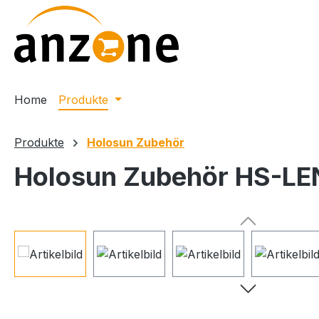
m Hauptinhalt springen
Zur Suche springen
Zur Hauptnavigation springen
Home
Produkte
Produkte
Holosun Zubehör
Holosun Zubehör HS-L
Bildergalerie überspringen